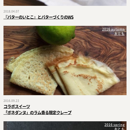
2018.04.07
『バターのいとこ』とバターづくりのWS
2016 autumn
おとも
2016.09.23
コラボスイーツ
「ボネダンヌ」のラム香る限定クレープ
2016 spring
おとも