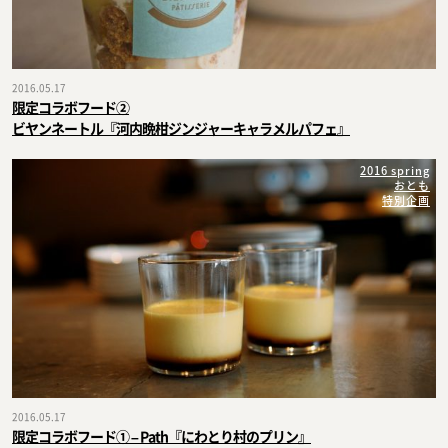
2016.05.17
限定コラボフード②
ビヤンネートル『河内晩柑ジンジャーキャラメルパフェ』
2016 spring
おとも
特別企画
2016.05.17
限定コラボフード① – Path『にわとり村のプリン』