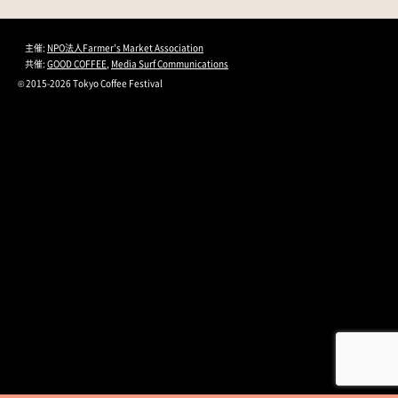
主催:
NPO法人Farmer's Market Association
共催:
GOOD COFFEE
,
Media Surf Communications
© 2015-2026 Tokyo Coffee Festival