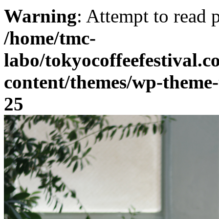
Warning
: Attempt to read 
/home/tmc-
labo/tokyocoffeefestival.
content/themes/wp-theme-
25