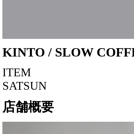
KINTO / SLOW COFF
ITEM
SAT
SUN
店舗概要